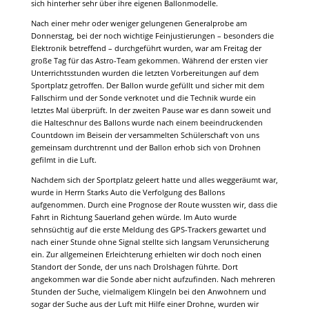
sich hinterher sehr über ihre eigenen Ballonmodelle.
Nach einer mehr oder weniger gelungenen Generalprobe am
Donnerstag, bei der noch wichtige Feinjustierungen – besonders die
Elektronik betreffend – durchgeführt wurden, war am Freitag der
große Tag für das Astro-Team gekommen. Während der ersten vier
Unterrichtsstunden wurden die letzten Vorbereitungen auf dem
Sportplatz getroffen. Der Ballon wurde gefüllt und sicher mit dem
Fallschirm und der Sonde verknotet und die Technik wurde ein
letztes Mal überprüft. In der zweiten Pause war es dann soweit und
die Halteschnur des Ballons wurde nach einem beeindruckenden
Countdown im Beisein der versammelten Schülerschaft von uns
gemeinsam durchtrennt und der Ballon erhob sich von Drohnen
gefilmt in die Luft.
Nachdem sich der Sportplatz geleert hatte und alles weggeräumt war,
wurde in Herrn Starks Auto die Verfolgung des Ballons
aufgenommen. Durch eine Prognose der Route wussten wir, dass die
Fahrt in Richtung Sauerland gehen würde. Im Auto wurde
sehnsüchtig auf die erste Meldung des GPS-Trackers gewartet und
nach einer Stunde ohne Signal stellte sich langsam Verunsicherung
ein. Zur allgemeinen Erleichterung erhielten wir doch noch einen
Standort der Sonde, der uns nach Drolshagen führte. Dort
angekommen war die Sonde aber nicht aufzufinden. Nach mehreren
Stunden der Suche, vielmaligem Klingeln bei den Anwohnern und
sogar der Suche aus der Luft mit Hilfe einer Drohne, wurden wir