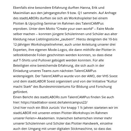
Ebenfalls eine besondere Erfahrung durften Hanna, Erik und
Maximilian aus den Jahrgangstufen 9 bzw. Q1 sammeln. Auf Anfrage
des stadtLABORs durften sie sich als Workshopleiter bei einem
Plotten & Upcycling-Seminar im Rahmen des TalentCAMPus
erproben. Unter dem Motto “Create your own world“ – Faire Mode
selber machen – konnten jüngere Schülerinnen und Schüler aus alter
Kleidung neue Lieblingsstücke „zaubern“. Hierzu designten die 10-bis
12-Jährigen Workshopteilnehmer, auch unter Anleitung unserer drei
Experten, ihre eigenen Mode-Logos, die dann mithilfe der Plotter in
selbstklebende Folien geschnitten werden konnten, so dass diese
auf T-Shirts und Pullover gebügelt werden konnten. Für alle
Beteiligten eine bereichernde Erfahrung, die sich auch in der
Einladung unseres Teams zum nächsten TalentCAMPus
widerspiegelt. Der TalentCAMPus wurde von der AWO, der VHS Soest
und dem stadtLABOR Soest organisiert und von der Initiative “Kultur
macht Stark” des Bundesministeriums für Bildung und Forschung
gefördert.
Einen Bericht des stadtLABORs zum TalentCAMPus finden Sie auch
hier: https://stadtlabor-soest.de/talentcampus22/
Und hier noch ein Blick zurück: Vor knapp 1 ½ Jahren starteten wir im
stadtLABOR mit unseren ersten Plotter-Workshops im Rahmen
unserer Ferien+-Akademien. Inzwischen beherrschen immer mehr
unserer Schülerinnen und Schüler das Plotter-Handwerk, einzelne
auch den Umgang mit unser digitalen Stickmaschine, so dass das