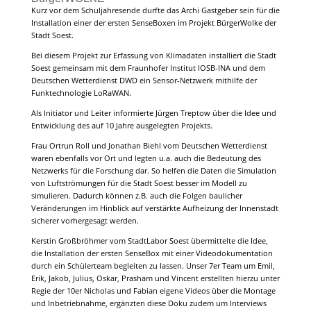
Kurz vor dem Schuljahresende durfte das Archi Gastgeber sein für die
Installation einer der ersten SenseBoxen im Projekt BürgerWolke der
Stadt Soest.
Bei diesem Projekt zur Erfassung von Klimadaten installiert die Stadt
Soest gemeinsam mit dem Fraunhofer Institut IOSB-INA und dem
Deutschen Wetterdienst DWD ein Sensor-Netzwerk mithilfe der
Funktechnologie LoRaWAN.
Als Initiator und Leiter informierte Jürgen Treptow über die Idee und
Entwicklung des auf 10 Jahre ausgelegten Projekts.
Frau Ortrun Roll und Jonathan Biehl vom Deutschen Wetterdienst
waren ebenfalls vor Ort und legten u.a. auch die Bedeutung des
Netzwerks für die Forschung dar. So helfen die Daten die Simulation
von Luftströmungen für die Stadt Soest besser im Modell zu
simulieren. Dadurch können z.B. auch die Folgen baulicher
Veränderungen im Hinblick auf verstärkte Aufheizung der Innenstadt
sicherer vorhergesagt werden.
Kerstin Großbröhmer vom StadtLabor Soest übermittelte die Idee,
die Installation der ersten SenseBox mit einer Videodokumentation
durch ein Schülerteam begleiten zu lassen. Unser 7er Team um Emil,
Erik, Jakob, Julius, Oskar, Prasham und Vincent erstellten hierzu unter
Regie der 10er Nicholas und Fabian eigene Videos über die Montage
und Inbetriebnahme, ergänzten diese Doku zudem um Interviews