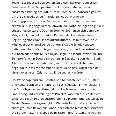
Team – gesendet werden sollten. Zu diesen gehörten zum einen
Daten, wie Höhe, Temperatur und Luftdruck, aber auch die
Zusammensetzung der Luft. Auch wurden neue Sponsoren gesucht,
um die ganze Aktion zu finanzieren. Jedoch wurde die
Planungsphase durch die Pandemie unterbrochen und musste
erstmal auf Eis gelegt werden, obwohl die Vorbereitungen so gut wie
abgeschlossen waren. Doch im Sommer 2021 ergab sich dann die
Möglichkeit, den Ballonstart im Rahmen der Herbstakademie in
Begleitung eines Workshops durchzuführen. Da mittlerweile die
Mitglieder der ehemaligen Astronomie-AG die Schule verlassen
hatten und ihr Studium begonnen hatten, bestand das Astro-Team
nur noch aus Sophie Müller, Rajan Singh und Jendrik Weise, die ihre
Semesterferien in Soest verbrachten, in Begleitung von Herrn Stark.
Alle konnten Sophie zustimmen, wenn sie die Rückkehr damit
begründete, dass es sehr schade wäre, wenn das Projekt nach der
vielen investierten Zeit nicht zu Ende gebracht würde.
Der Workshop fand am Dienstag und Mittwoch, den 5./6.10. statt
und richtete sich an die Fünft- und Sechstklässler. Er thematisierte
die Grundlagen eines Wetterballons. Nach kurzer theoretischer
Einführung und Vorstellung des Projekts, konnten die Schüler sich
selbst als Ballon-Piloten ausprobieren. So planten und bauten sie in
Zweier-Teams ihre eigenen „Mini-Wetterballons“ und auch einen
etwas größeren Ballon mit Sonde, der einfache Messdaten sammelte.
Die Schüler hatten viel Spaß beim Basteln und Tüfteln und freuten