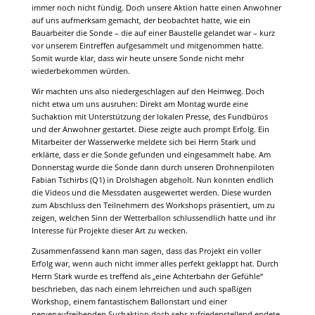
immer noch nicht fündig. Doch unsere Aktion hatte einen Anwohner
auf uns aufmerksam gemacht, der beobachtet hatte, wie ein
Bauarbeiter die Sonde – die auf einer Baustelle gelandet war – kurz
vor unserem Eintreffen aufgesammelt und mitgenommen hatte.
Somit wurde klar, dass wir heute unsere Sonde nicht mehr
wiederbekommen würden.
Wir machten uns also niedergeschlagen auf den Heimweg. Doch
nicht etwa um uns ausruhen: Direkt am Montag wurde eine
Suchaktion mit Unterstützung der lokalen Presse, des Fundbüros
und der Anwohner gestartet. Diese zeigte auch prompt Erfolg. Ein
Mitarbeiter der Wasserwerke meldete sich bei Herrn Stark und
erklärte, dass er die Sonde gefunden und eingesammelt habe. Am
Donnerstag wurde die Sonde dann durch unseren Drohnenpiloten
Fabian Tschirbs (Q1) in Drolshagen abgeholt. Nun konnten endlich
die Videos und die Messdaten ausgewertet werden. Diese wurden
zum Abschluss den Teilnehmern des Workshops präsentiert, um zu
zeigen, welchen Sinn der Wetterballon schlussendlich hatte und ihr
Interesse für Projekte dieser Art zu wecken.
Zusammenfassend kann man sagen, dass das Projekt ein voller
Erfolg war, wenn auch nicht immer alles perfekt geklappt hat. Durch
Herrn Stark wurde es treffend als „eine Achterbahn der Gefühle“
beschrieben, das nach einem lehrreichen und auch spaßigen
Workshop, einem fantastischem Ballonstart und einer
nervenaufreibenden Suchaktion doch sehr zufriedenstellend endete