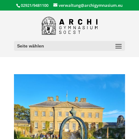
02921/9481100
verwaltung@archigymnasium.eu
Seite wählen