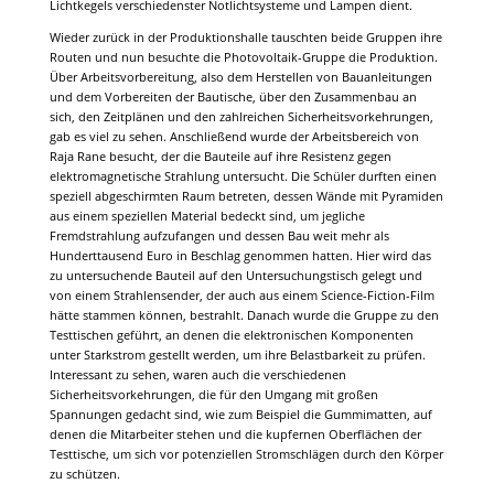
Lichtkegels verschiedenster Notlichtsysteme und Lampen dient.
Wieder zurück in der Produktionshalle tauschten beide Gruppen ihre
Routen und nun besuchte die Photovoltaik-Gruppe die Produktion.
Über Arbeitsvorbereitung, also dem Herstellen von Bauanleitungen
und dem Vorbereiten der Bautische, über den Zusammenbau an
sich, den Zeitplänen und den zahlreichen Sicherheitsvorkehrungen,
gab es viel zu sehen. Anschließend wurde der Arbeitsbereich von
Raja Rane besucht, der die Bauteile auf ihre Resistenz gegen
elektromagnetische Strahlung untersucht. Die Schüler durften einen
speziell abgeschirmten Raum betreten, dessen Wände mit Pyramiden
aus einem speziellen Material bedeckt sind, um jegliche
Fremdstrahlung aufzufangen und dessen Bau weit mehr als
Hunderttausend Euro in Beschlag genommen hatten. Hier wird das
zu untersuchende Bauteil auf den Untersuchungstisch gelegt und
von einem Strahlensender, der auch aus einem Science-Fiction-Film
hätte stammen können, bestrahlt. Danach wurde die Gruppe zu den
Testtischen geführt, an denen die elektronischen Komponenten
unter Starkstrom gestellt werden, um ihre Belastbarkeit zu prüfen.
Interessant zu sehen, waren auch die verschiedenen
Sicherheitsvorkehrungen, die für den Umgang mit großen
Spannungen gedacht sind, wie zum Beispiel die Gummimatten, auf
denen die Mitarbeiter stehen und die kupfernen Oberflächen der
Testtische, um sich vor potenziellen Stromschlägen durch den Körper
zu schützen.