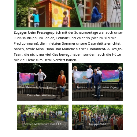
Zugegen beim Pressegespräch mit der Schaumontage war auch unser
10er-Bautrupp um Fabian, Lennart und Valentin (hier im Bild mit
Fred Lohmann), die im letzten Sommer unsere Oasenhütte errichtet
haben, sowie Alina, Hana und Marlene als 9er Fundament- & Design-
Team, die nicht nur viel Kies bewegt haben, sondern auch die Hütte
mit viel Liebe zum Detail verziert haben.
Frau Ortrun Roll und Jonathan Biehl,
Initiator und Projektleiter Jürgen
Deutschen Wetterdienst
Treptow
Thorsten Möllmann, Eaton CEAG
Gruppenbild