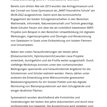
Bereits zum dritten Mal seit 2015 wurden das Archigymnasium und
das Conrad von Soest Gymnasium als „MINT-freundliche Schule“ am
08.09.2022 ausgezeichnet. Damit wird das kontinuierliche
Engagement der beiden Schulgemeinschaften in den Bereichen
Mathematik, Informatik, Naturwissenschaft und Technik gewürdigt.
Beide Schulen freuen sich über die als vorbildlich bewerteten MINT-
Projekte zum Beispiel in den Bereichen Umweltbildung mit digitalen
Werkzeugen, Ingenieurprojekte und Ökologie und Renaturierung
von Gewässern in Soest unter Einbeziehung von lokalen Partnern
und Universitäten.
Neben den vielen Herausforderungen der letzten Jahre
(Distanzunterricht, Hybridunterricht) wurden neue Projekte
entwickelt, durchgeführt und die Profile weiter ausgeschärft. Durch
vielfältige Workshops konnten unter den vorherrschenden
Bedingungen spannende und herausfordernde Angebote für die
Schülerinnen und Schüler realisiert werden. Hierzu zählen unter
anderem die Entwicklung eines Mikrocontroller gesteuerten
Bewässerungssystems für ein Soester Parklet und das digitale
Monitoring von Bienenpopulationen auf dem Schulgelände und
einiger ländlicher Flächen.
Systematisch wurden abschließend alle Fortschritte und
Veränderungen der letzten drei Jahre dokumentiert und durch eine
professionelle Jury bewertet. Die Auszeichnung wird vergeben vom