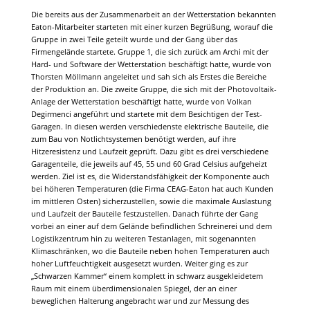
Die bereits aus der Zusammenarbeit an der Wetterstation bekannten
Eaton-Mitarbeiter starteten mit einer kurzen Begrüßung, worauf die
Gruppe in zwei Teile geteilt wurde und der Gang über das
Firmengelände startete. Gruppe 1, die sich zurück am Archi mit der
Hard- und Software der Wetterstation beschäftigt hatte, wurde von
Thorsten Möllmann angeleitet und sah sich als Erstes die Bereiche
der Produktion an. Die zweite Gruppe, die sich mit der Photovoltaik-
Anlage der Wetterstation beschäftigt hatte, wurde von Volkan
Degirmenci angeführt und startete mit dem Besichtigen der Test-
Garagen. In diesen werden verschiedenste elektrische Bauteile, die
zum Bau von Notlichtsystemen benötigt werden, auf ihre
Hitzeresistenz und Laufzeit geprüft. Dazu gibt es drei verschiedene
Garagenteile, die jeweils auf 45, 55 und 60 Grad Celsius aufgeheizt
werden. Ziel ist es, die Widerstandsfähigkeit der Komponente auch
bei höheren Temperaturen (die Firma CEAG-Eaton hat auch Kunden
im mittleren Osten) sicherzustellen, sowie die maximale Auslastung
und Laufzeit der Bauteile festzustellen. Danach führte der Gang
vorbei an einer auf dem Gelände befindlichen Schreinerei und dem
Logistikzentrum hin zu weiteren Testanlagen, mit sogenannten
Klimaschränken, wo die Bauteile neben hohen Temperaturen auch
hoher Luftfeuchtigkeit ausgesetzt wurden. Weiter ging es zur
„Schwarzen Kammer“ einem komplett in schwarz ausgekleidetem
Raum mit einem überdimensionalen Spiegel, der an einer
beweglichen Halterung angebracht war und zur Messung des