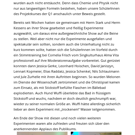
wurden auch nicht enttäuscht. Denn dass Chemie und Physik nicht
nur aus langweiligen Formeln bestehen, haben unsere SchülerInnen
des Projektkurses der Q1 anschaulich unter Beweis gestellt.
Bereits seit Wochen hatten sie gemeinsam mit Herrn Stark und Herrn
Kessens an ihrer Show gearbeitet und fleißig Experimente
ausgewählt, um daraus eine außergewöhnliche Show auf die Beine
zu stellen. Weil aber nicht nur die Experimente ausgefallen und
spektakulär sein sollten, sondern auch die Unterhaltung nicht zu
kurz kommen sollte, hatten sich die SchülerInnen im Vorfeld durch
ein Stimmtraining bei Cornelia Frisch vom Singkulturhaus Alma Vita
professionell auf ihre Moderatorenaufgabe vorbereitet. Gut gerüstet
konnten dann Jessica Gerke, Leonhard Hoischen, David Janiszyn,
Lennart Kopmeier, Elias Raddatz, Jessica Schenkel, Nils Schlautmann
und Jule Zurhelle mit ihren Auftritten beginnen. So wurden Melonen
im Dienste der Wissenschaft zertrümmert und die Ohrstöpsel kamen
zum Einsatz, als mit Stickstoff befüllte Flaschen im Bällebad
explodierten. Auch Hund Wuffi überlebte das Bad in flüssigem
Stickstoff und wuchs, nachdem er doch deutlich geschrumpft war,
wieder zu seiner normalen Größe an. Wuffi hätte allerdings sicherlich
lieber an dem Experiment mit „trockenem“ Wasser teilgenommen.
Am Ende der Show mit diesen und noch vielen weiteren
Experimenten waren alle zufrieden und freuten sich über den
anerkennenden Applaus des Publikums.