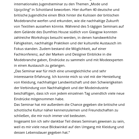
internationales Jugendseminar zu den Themen „Mode und
Upcycling“ in Schottland beworben. Hier durften 40 deutsche und
britische Jugendliche einen Blick hinter die Kulissen der britischen
Modebranche werfen und erkunden, wie die nachhaltige Zukunft
von Textilien aussehen könnte. Während des 5-tägigen Seminars auf
dem Gelände des Dumfries House südlich von Glasgow konnten
zahlreiche Workshops besucht werden, in denen handwerkliche
Fähigkeiten, nachhaltige Praktiken und der kulturelle Austausch im
Fokus standen. Zudem bestand die Möglichkeit, auf einer
Fachkonferenz, auf der Marken und Designer Einblicke in die
Modebranche gaben, Eindrücke zu sammeln und mit Modeexperten
in einen Austausch zu gelangen.
„Das Seminar war für mich eine unvergleichliche und sehr
interessante Erfahrung. Ich konnte mich so viel mit der Herstellung
von Kleidung, nachhaltiger Landwirtschaft und den Schwierigkeiten
der Verbindung von Nachhaltigkeit und der Modeindustrie
beschäftigen, dass ich von jedem einzelnen Tag unendlich viele neue
Eindrücke mitgenommen habe.
Das Seminar hat mir außerdem die Chance gegeben die britische und
schottische Kultur näher kennenzulernen und Freundschaften zu
schließen, die mir noch immer viel bedeuten.
Insgesamt bin ich sehr dankbar Teil dieses Seminars gewesen zu sein,
weil es mir viele neue Blickwinkel auf den Umgang mit Kleidung und
dessen Lebensdauer gegeben hat.“