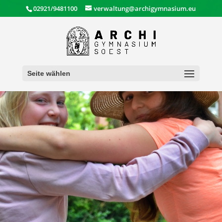
02921/9481100
verwaltung@archigymnasium.eu
Seite wählen