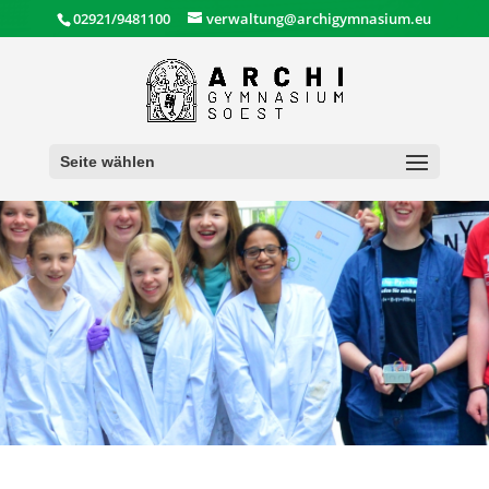
02921/9481100
verwaltung@archigymnasium.eu
Seite wählen