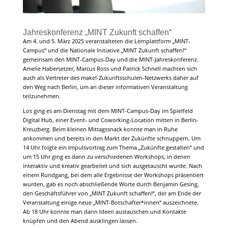
Jahreskonferenz „MINT Zukunft schaffen“
Am 4. und 5. März 2025 veranstalteten die Lernplattform „MINT-
Campus“ und die Nationale Initiative „MINT Zukunft schaffen!“
gemeinsam den MINT-Campus-Day und die MINT-Jahreskonferenz.
Amelie Habersetzer, Marcus Ross und Patrick Schnell machten sich
auch als Vertreter des make!-Zukunftsschulen-Netzwerks daher auf
den Weg nach Berlin, um an dieser informativen Veranstaltung
teilzunehmen.
Los ging es am Dienstag mit dem MINT-Campus-Day im Spielfeld
Digital Hub, einer Event- und Coworking-Location mitten in Berlin-
Kreuzberg. Beim kleinen Mittagssnack konnte man in Ruhe
ankommen und bereits in den Markt der Zukünfte schnuppern. Um
14 Uhr folgte ein Impulsvortrag zum Thema „Zukünfte gestalten“ und
um 15 Uhr ging es dann zu verschiedenen Workshops, in denen
interaktiv und kreativ gearbeitet und sich ausgetauscht wurde. Nach
einem Rundgang, bei dem alle Ergebnisse der Workshops präsentiert
wurden, gab es noch abschließende Worte durch Benjamin Gesing,
den Geschäftsführer von „MINT Zukunft schaffen!“, der am Ende der
Veranstaltung einige neue „MINT-Botschafter*innen“ auszeichnete.
Ab 18 Uhr konnte man dann Ideen austauschen und Kontakte
knüpfen und den Abend ausklingen lassen.