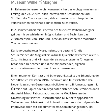
Museum Wilhelm Morgner
Im Rahmen der ersten Archi-Kunstnacht hat das Archigymnasium am
Freitag, den 23.02.2024, allen interessierten Schülerinnen und
Schülern die Chance geboten, sich expressionistisch inspiriert in
verschiedenen Workshops künstlerisch zu entfalten.
In Zusammenarbeit mit Experten des Museums Wilhelm Morgner
gailt es mit verschiedenen Möglichkeiten und Techniken das
Zusammenspiel von Licht und Farbe an klassischen wie modernen
Themen umzusetzen.
Dank vorgeschalteter Museumsbesuche bestand für die
Schüler*innen die Möglichkeit, aktuelle Querschnittsthemen wie z.B.
Zukunftsängste und Klimawandel als Ausgangspunkt für eigene
Kreationen zu nehmen und diese mit passenden, eigenen
Ausdrucksformen stilecht und kreativ umzusetzen.
Einen reizvollen Kontrast und Schwerpunkt stellte die Erkundung der
Schnittstellen zwischen MINT-Techniken und Kunstschaffen dar.
Neben klassischen Gestaltungsmöglichkeiten, z.B. Umsetzungen mit
Ölkreide auf Papier oder in Acryl boten sich den Schüler*innen dank
des Archi School FabLabs auch moderne Möglichkeiten der
Umsetzung mit Plotter, Lasercutter und KI. Mithilfe appbasierter
Techniken zur Lichtkunst und Animation wurden zudem dynamische
Improvisationen mit experimentellem Charakter angeboten. Ein