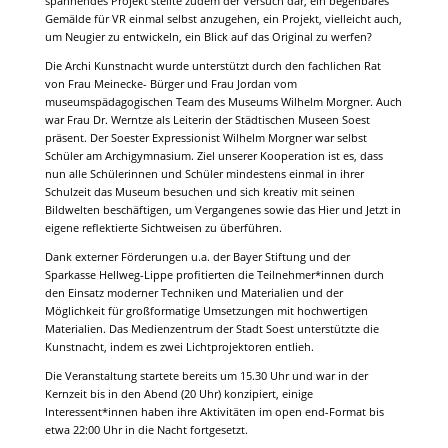
spannendes Projekt stellte zudem der Versuch dar, ein begehbares
Gemälde für VR einmal selbst anzugehen, ein Projekt, vielleicht auch,
um Neugier zu entwickeln, ein Blick auf das Original zu werfen?
Die Archi Kunstnacht wurde unterstützt durch den fachlichen Rat
von Frau Meinecke- Bürger und Frau Jordan vom
museumspädagogischen Team des Museums Wilhelm Morgner. Auch
war Frau Dr. Werntze als Leiterin der Städtischen Museen Soest
präsent. Der Soester Expressionist Wilhelm Morgner war selbst
Schüler am Archigymnasium. Ziel unserer Kooperation ist es, dass
nun alle Schülerinnen und Schüler mindestens einmal in ihrer
Schulzeit das Museum besuchen und sich kreativ mit seinen
Bildwelten beschäftigen, um Vergangenes sowie das Hier und Jetzt in
eigene reflektierte Sichtweisen zu überführen.
Dank externer Förderungen u.a. der Bayer Stiftung und der
Sparkasse Hellweg-Lippe profitierten die Teilnehmer*innen durch
den Einsatz moderner Techniken und Materialien und der
Möglichkeit für großformatige Umsetzungen mit hochwertigen
Materialien. Das Medienzentrum der Stadt Soest unterstützte die
Kunstnacht, indem es zwei Lichtprojektoren entlieh.
Die Veranstaltung startete bereits um 15.30 Uhr und war in der
Kernzeit bis in den Abend (20 Uhr) konzipiert, einige
Interessent*innen haben ihre Aktivitäten im open end-Format bis
etwa 22:00 Uhr in die Nacht fortgesetzt.