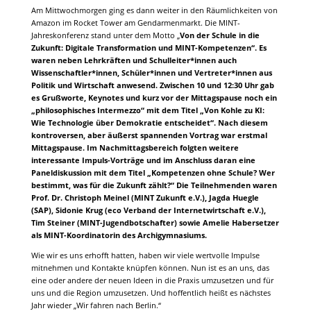
Am Mittwochmorgen ging es dann weiter in den Räumlichkeiten von
Amazon im Rocket Tower am Gendarmenmarkt. Die MINT-
Jahreskonferenz stand unter dem Motto „
Von der Schule in die
Zukunft: Digitale Transformation und MINT-Kompetenzen“. Es
waren neben Lehrkräften und Schulleiter*innen auch
Wissenschaftler*innen, Schüler*innen und Vertreter*innen aus
Politik und Wirtschaft anwesend. Zwischen 10 und 12:30 Uhr gab
es Grußworte, Keynotes und kurz vor der Mittagspause noch ein
„philosophisches Intermezzo“ mit dem Titel „Von Kohle zu KI:
Wie Technologie über Demokratie entscheidet“. Nach diesem
kontroversen, aber äußerst spannenden Vortrag war erstmal
Mittagspause. Im Nachmittagsbereich folgten weitere
interessante Impuls-Vorträge und im Anschluss daran eine
Paneldiskussion mit dem Titel „Kompetenzen ohne Schule? Wer
bestimmt, was für die Zukunft zählt?“ Die Teilnehmenden waren
Prof. Dr. Christoph Meinel (MINT Zukunft e.V.), Jagda Huegle
(SAP), Sidonie Krug (eco Verband der Internetwirtschaft e.V.),
Tim Steiner (MINT-Jugendbotschafter) sowie Amelie Habersetzer
als MINT-Koordinatorin des Archigymnasiums.
Wie wir es uns erhofft hatten, haben wir viele wertvolle Impulse
mitnehmen und Kontakte knüpfen können. Nun ist es an uns, das
eine oder andere der neuen Ideen in die Praxis umzusetzen und für
uns und die Region umzusetzen. Und hoffentlich heißt es nächstes
Jahr wieder „Wir fahren nach Berlin.“