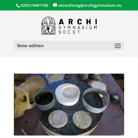
02921/9481100
verwaltung@archigymnasium.eu
Seite wählen