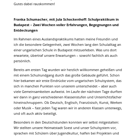
Gutes dabei rauskommen!
Franka Schumacher, mit Jula Schockenhoff: Schulpraktikum in
Budapest – Zwei Wochen voller Erfahrungen, Begegnungen und
Entdeckungen
Im Rahmen eines Auslandspraktikums hatten meine Freundin und
ich die besondere Gelegenheit, zwei Wochen lang den Schulalltag an
einer ungarischen Schule in Budapest mitzuerleben. Was uns dort
erwartete, übertraf unsere Erwartungen – sowohl fachlich als auch
persönlich.
Bereits am ersten Tag wurden wir herzlich willkommen geheißen und
mit einem Schulrundgang durch das große Gebäude geführt. Schon
hier bekamen wir erste Eindrücke vom ungarischen Schulsystem, das
sich in manchen Punkten von unserem unterscheidet – aber auch
viele Gemeinsamkeiten aufweist. Im Laufe der nächsten Tage durften
wir dann in ganz verschiedenen Klassenstufen und Unterrichtsfächer
hineinschnuppern. Ob Deutsch, Englisch, Französisch, Kunst, Werken
oder Musik – fast jeden Tag waren wir in anderen Klassen unterwegs,
und oft auch aktiv beteiligt.
Besonders in den Deutschstunden konnten wir selbst mitgestalten:
Wir stellten unsere Heimatstadt Soest und unser Schulsystem vor,
sprachen mit Schülern über Jugendkultur, halfen bei Projekten und