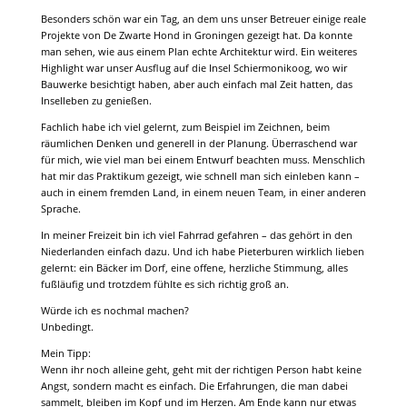
Besonders schön war ein Tag, an dem uns unser Betreuer einige reale
Projekte von De Zwarte Hond in Groningen gezeigt hat. Da konnte
man sehen, wie aus einem Plan echte Architektur wird. Ein weiteres
Highlight war unser Ausflug auf die Insel Schiermonikoog, wo wir
Bauwerke besichtigt haben, aber auch einfach mal Zeit hatten, das
Inselleben zu genießen.
Fachlich habe ich viel gelernt, zum Beispiel im Zeichnen, beim
räumlichen Denken und generell in der Planung. Überraschend war
für mich, wie viel man bei einem Entwurf beachten muss. Menschlich
hat mir das Praktikum gezeigt, wie schnell man sich einleben kann –
auch in einem fremden Land, in einem neuen Team, in einer anderen
Sprache.
In meiner Freizeit bin ich viel Fahrrad gefahren – das gehört in den
Niederlanden einfach dazu. Und ich habe Pieterburen wirklich lieben
gelernt: ein Bäcker im Dorf, eine offene, herzliche Stimmung, alles
fußläufig und trotzdem fühlte es sich richtig groß an.
Würde ich es nochmal machen?
Unbedingt.
Mein Tipp:
Wenn ihr noch alleine geht, geht mit der richtigen Person habt keine
Angst, sondern macht es einfach. Die Erfahrungen, die man dabei
sammelt, bleiben im Kopf und im Herzen. Am Ende kann nur etwas