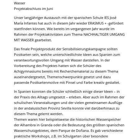
Wasser
Projektabschluss im Juni
Unser langjähriger Austausch mit der spanischen Schule IES José
María Infantes hat auch in diesem Jahr wieder ERASMUS + -gefördert
stattfinden können. Wie bereits im vergangenen Jahr wurde im
Rahmen der Projektaktivitäten zum Thema NACHHALTIGER UMGANG
MIT WASSER gearbeitet.
Das finale Projektprodukt der Sensibilisierungskampagne sollten
Postkarten sein, welche unterschiedlichste Ideen aus Spanien zum
verantwortungsvollen Umgang mit Wasser darstellen. In der
Vorbereitung des Projektes hatten sich die Schüler des
Achigymnasiums bereits mit Recherchematerial zu diesem Thema
auseinandergesetzt, Themenschwerpunkte gesetzt und dazu
passende Postkartenmotive mit Pinsel und Farbe kreativ gestaltet.
In Spanien konnten die Schüler schließlich einige dieser Ideen – in
der Praxis des Alltags umgesetzt – erleben. Aber auch im Rahmen der
schulischen Veranstaltungen und der vielen gemeinsamen Ausflüge
in der andalusischen Provinz Sevilla konnte viel darüberhinaus zu
diesem Thema gelernt werden.
Themen waren hier beispielsweise die historischen Wasserspeicher
der Alhambra in Granda oder die Bedeutung des größten spanischen
Wasserschutzgebietes, dem Parque de Doñana. Es gab verschiedene
praktische Workshops, z.B. im Schulgarten über besondere