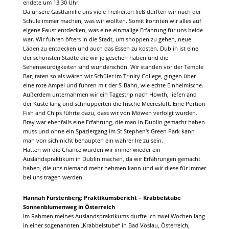
endete um 13:30 Uhr.
Da unsere Gastfamilie uns viele Freiheiten ließ durften wir nach der
Schule immer machen, was wir wollten. Somit konnten wir alles auf
eigene Faust entdecken, was eine einmalige Erfahrung für uns beide
war. Wir fuhren öfters in die Stadt, um shoppen zu gehen, neue
Läden zu entdecken und auch das Essen zu kosten. Dublin ist eine
der schönsten Städte die wir je gesehen haben und die
Sehenswürdigkeiten sind wunderschön. Wir standen vor der Temple
Bar, taten so als wären wir Schüler im Trinity College, gingen über
eine rote Ampel und fuhren mit der S-Bahn, wie echte Einheimische.
Außerdem unternahmen wir ein Tagestrip nach Howth, liefen and
der Küste lang und schnupperten die frische Meeresluft. Eine Portion
Fish and Chips führte dazu, dass wir von Möwen verfolgt wurden.
Bray war ebenfalls eine Erfahrung, die man in Dublin gemacht haben
muss und ohne ein Spaziergang im St.Stephen‘s Green Park kann
man von sich nicht behaupten ein wahrer Ire zu sein.
Hätten wir die Chance würden wir immer wieder ein
Auslandspraktikum in Dublin machen, da wir Erfahrungen gemacht
haben, die uns niemand mehr nehmen kann und wir diese für immer
bei uns tragen werden.
Hannah Fürstenberg: Praktikumsbericht – Krabbelstube
Sonnenblumenweg in Österreich
Im Rahmen meines Auslandspraktikums durfte ich zwei Wochen lang
in einer sogenannten „Krabbelstube“ in Bad Vöslau, Österreich,