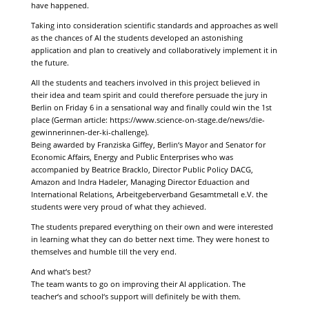
have happened.
Taking into consideration scientific standards and approaches as well
as the chances of AI the students developed an astonishing
application and plan to creatively and collaboratively implement it in
the future.
All the students and teachers involved in this project believed in
their idea and team spirit and could therefore persuade the jury in
Berlin on Friday 6 in a sensational way and finally could win the 1st
place (German article: https://www.science-on-stage.de/news/die-
gewinnerinnen-der-ki-challenge).
Being awarded by Franziska Giffey, Berlin‘s Mayor and Senator for
Economic Affairs, Energy and Public Enterprises who was
accompanied by Beatrice Bracklo, Director Public Policy DACG,
Amazon and Indra Hadeler, Managing Director Eduaction and
International Relations, Arbeitgeberverband Gesamtmetall e.V. the
students were very proud of what they achieved.
The students prepared everything on their own and were interested
in learning what they can do better next time. They were honest to
themselves and humble till the very end.
And what‘s best?
The team wants to go on improving their AI application. The
teacher‘s and school‘s support will definitely be with them.