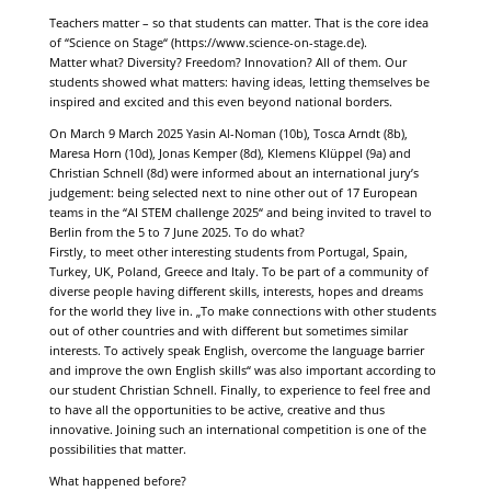
Teachers matter – so that students can matter. That is the core idea
of “Science on Stage“ (https://www.science-on-stage.de).
Matter what? Diversity? Freedom? Innovation? All of them. Our
students showed what matters: having ideas, letting themselves be
inspired and excited and this even beyond national borders.
On March 9 March 2025 Yasin Al-Noman (10b), Tosca Arndt (8b),
Maresa Horn (10d), Jonas Kemper (8d), Klemens Klüppel (9a) and
Christian Schnell (8d) were informed about an international jury’s
judgement: being selected next to nine other out of 17 European
teams in the “AI STEM challenge 2025“ and being invited to travel to
Berlin from the 5 to 7 June 2025. To do what?
Firstly, to meet other interesting students from Portugal, Spain,
Turkey, UK, Poland, Greece and Italy. To be part of a community of
diverse people having different skills, interests, hopes and dreams
for the world they live in. „To make connections with other students
out of other countries and with different but sometimes similar
interests. To actively speak English, overcome the language barrier
and improve the own English skills“ was also important according to
our student Christian Schnell. Finally, to experience to feel free and
to have all the opportunities to be active, creative and thus
innovative. Joining such an international competition is one of the
possibilities that matter.
What happened before?