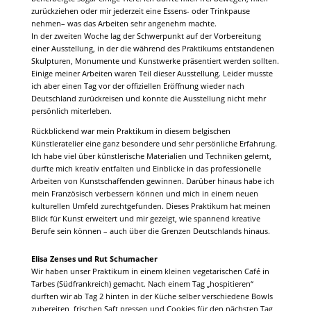
zurückziehen oder mir jederzeit eine Essens- oder Trinkpause
nehmen– was das Arbeiten sehr angenehm machte.
In der zweiten Woche lag der Schwerpunkt auf der Vorbereitung
einer Ausstellung, in der die während des Praktikums entstandenen
Skulpturen, Monumente und Kunstwerke präsentiert werden sollten.
Einige meiner Arbeiten waren Teil dieser Ausstellung. Leider musste
ich aber einen Tag vor der offiziellen Eröffnung wieder nach
Deutschland zurückreisen und konnte die Ausstellung nicht mehr
persönlich miterleben.
Rückblickend war mein Praktikum in diesem belgischen
Künstleratelier eine ganz besondere und sehr persönliche Erfahrung.
Ich habe viel über künstlerische Materialien und Techniken gelernt,
durfte mich kreativ entfalten und Einblicke in das professionelle
Arbeiten von Kunstschaffenden gewinnen. Darüber hinaus habe ich
mein Französisch verbessern können und mich in einem neuen
kulturellen Umfeld zurechtgefunden. Dieses Praktikum hat meinen
Blick für Kunst erweitert und mir gezeigt, wie spannend kreative
Berufe sein können – auch über die Grenzen Deutschlands hinaus.
Elisa Zenses und Rut Schumacher
Wir haben unser Praktikum in einem kleinen vegetarischen Café in
Tarbes (Südfrankreich) gemacht. Nach einem Tag „hospitieren“
durften wir ab Tag 2 hinten in der Küche selber verschiedene Bowls
zubereiten, frischen Saft pressen und Cookies für den nächsten Tag