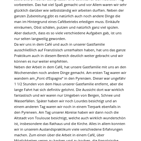
vorbereiten. Das hat viel Spaß gemacht und vor Allem waren wir sehr
glücklich darüber wie selbstständig wir arbeiten durften. Neben der
ganzen Zubereitung gibt es natürlich auch noch andere Dinge die
man im Hintergrund eines Cafébetriebs erledigen muss. Einkäufe
einräumen, Obst schälen, putzen und natürlich ganz viel spülen.
Aber dadurch, dass es so viele verschiedene Aufgaben gab, ist uns
nur selten langweilig geworden.
Da wir uns in dem Café und auch in unserer Gastfamilie
ausschließlich auf Französisch unterhalten haben, hat uns das ganze
Praktikum auch in diesem Bereich deutlich weiter gebracht und wir
können es nur weiter empfehlen.
Neben der Arbeit in dem Café, hat unsere Gastfamilie mit uns an den
Wochenenden noch andere Dinge gemacht. Am ersten Tag waren wir
wandern am „Pont d‘Espagne“ in den Pyrenäen. Dieser war ungefähr
1 1/2 Stunden von dem Haus unserer Gastfamilie entfernt, aber die
lange Fahrt hat sich definitiv gelohnt. Die Aussicht dort war wirklich
fantastisch und wir waren nur Umgeben von Bergen, Schnee und
Wasserfällen. Später haben wir noch Lourdes besichtigt und an
einem anderen Tag waren wir noch in einem Tierpark ebenfalls in
den Pyreneen. Am Tag unserer Abreise haben wir dann noch die
Altstadt von Toulouse besichtigt, welche auch wirklich wunderschön
ist, insbesondere das Rathaus und die Kirche. Alles in allem konnten
wir in unserem Auslandspraktikum viele verschiedene Erfahrungen
machen. Zum einen über die Arbeit in einem Café, über
Möglichkeiten vegan zu backen und zu kochen, die französische