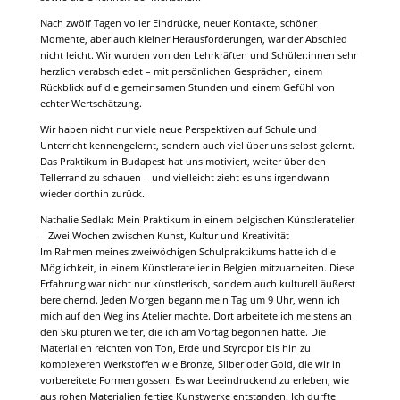
Nach zwölf Tagen voller Eindrücke, neuer Kontakte, schöner
Momente, aber auch kleiner Herausforderungen, war der Abschied
nicht leicht. Wir wurden von den Lehrkräften und Schüler:innen sehr
herzlich verabschiedet – mit persönlichen Gesprächen, einem
Rückblick auf die gemeinsamen Stunden und einem Gefühl von
echter Wertschätzung.
Wir haben nicht nur viele neue Perspektiven auf Schule und
Unterricht kennengelernt, sondern auch viel über uns selbst gelernt.
Das Praktikum in Budapest hat uns motiviert, weiter über den
Tellerrand zu schauen – und vielleicht zieht es uns irgendwann
wieder dorthin zurück.
Nathalie Sedlak: Mein Praktikum in einem belgischen Künstleratelier
– Zwei Wochen zwischen Kunst, Kultur und Kreativität
Im Rahmen meines zweiwöchigen Schulpraktikums hatte ich die
Möglichkeit, in einem Künstleratelier in Belgien mitzuarbeiten. Diese
Erfahrung war nicht nur künstlerisch, sondern auch kulturell äußerst
bereichernd. Jeden Morgen begann mein Tag um 9 Uhr, wenn ich
mich auf den Weg ins Atelier machte. Dort arbeitete ich meistens an
den Skulpturen weiter, die ich am Vortag begonnen hatte. Die
Materialien reichten von Ton, Erde und Styropor bis hin zu
komplexeren Werkstoffen wie Bronze, Silber oder Gold, die wir in
vorbereitete Formen gossen. Es war beeindruckend zu erleben, wie
aus rohen Materialien fertige Kunstwerke entstanden. Ich durfte