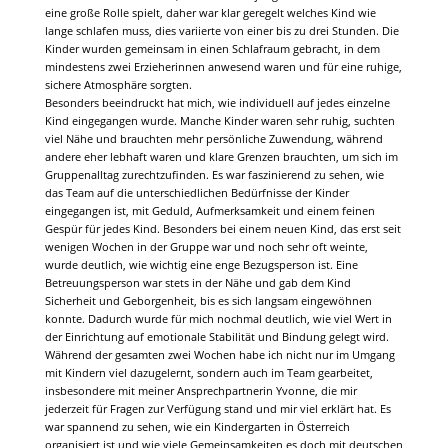
eine große Rolle spielt, daher war klar geregelt welches Kind wie
lange schlafen muss, dies variierte von einer bis zu drei Stunden. Die
Kinder wurden gemeinsam in einen Schlafraum gebracht, in dem
mindestens zwei Erzieherinnen anwesend waren und für eine ruhige,
sichere Atmosphäre sorgten.
Besonders beeindruckt hat mich, wie individuell auf jedes einzelne
Kind eingegangen wurde. Manche Kinder waren sehr ruhig, suchten
viel Nähe und brauchten mehr persönliche Zuwendung, während
andere eher lebhaft waren und klare Grenzen brauchten, um sich im
Gruppenalltag zurechtzufinden. Es war faszinierend zu sehen, wie
das Team auf die unterschiedlichen Bedürfnisse der Kinder
eingegangen ist, mit Geduld, Aufmerksamkeit und einem feinen
Gespür für jedes Kind. Besonders bei einem neuen Kind, das erst seit
wenigen Wochen in der Gruppe war und noch sehr oft weinte,
wurde deutlich, wie wichtig eine enge Bezugsperson ist. Eine
Betreuungsperson war stets in der Nähe und gab dem Kind
Sicherheit und Geborgenheit, bis es sich langsam eingewöhnen
konnte. Dadurch wurde für mich nochmal deutlich, wie viel Wert in
der Einrichtung auf emotionale Stabilität und Bindung gelegt wird.
Während der gesamten zwei Wochen habe ich nicht nur im Umgang
mit Kindern viel dazugelernt, sondern auch im Team gearbeitet,
insbesondere mit meiner Ansprechpartnerin Yvonne, die mir
jederzeit für Fragen zur Verfügung stand und mir viel erklärt hat. Es
war spannend zu sehen, wie ein Kindergarten in Österreich
organisiert ist und wie viele Gemeinsamkeiten es doch mit deutschen