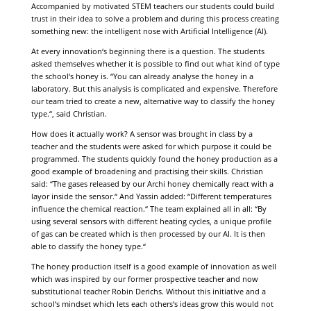
Accompanied by motivated STEM teachers our students could build
trust in their idea to solve a problem and during this process creating
something new: the intelligent nose with Artificial Intelligence (AI).
At every innovation‘s beginning there is a question. The students
asked themselves whether it is possible to find out what kind of type
the school‘s honey is. “You can already analyse the honey in a
laboratory. But this analysis is complicated and expensive. Therefore
our team tried to create a new, alternative way to classify the honey
type.“, said Christian.
How does it actually work? A sensor was brought in class by a
teacher and the students were asked for which purpose it could be
programmed. The students quickly found the honey production as a
good example of broadening and practising their skills. Christian
said: “The gases released by our Archi honey chemically react with a
layor inside the sensor.“ And Yassin added: “Different temperatures
influence the chemical reaction.“ The team explained all in all: “By
using several sensors with different heating cycles, a unique profile
of gas can be created which is then processed by our AI. It is then
able to classify the honey type.“
The honey production itself is a good example of innovation as well
which was inspired by our former prospective teacher and now
substitutional teacher Robin Derichs. Without this initiative and a
school‘s mindset which lets each others‘s ideas grow this would not