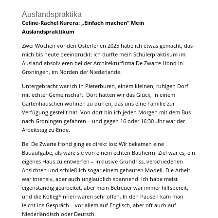
Auslandspraktika
Celine-Rachel Kurera: „Einfach machen“ Mein
Auslandspraktikum
Zwei Wochen vor den Osterferien 2025 habe ich etwas gemacht, das
mich bis heute beeindruckt: Ich durfte mein Schülerpraktikum im
Ausland absolvieren bei der Architekturfirma De Zwarte Hond in
Groningen, im Norden der Niederlande.
Untergebracht war ich in Pieterburen, einem kleinen, ruhigen Dorf
mit echter Gemeinschaft. Dort hatten wir das Glück, in einem
Gartenhäuschen wohnen zu dürfen, das uns eine Familie zur
Verfügung gestellt hat. Von dort bin ich jeden Morgen mit dem Bus
nach Groningen gefahren – und gegen 16 oder 16:30 Uhr war der
Arbeitstag zu Ende.
Bei De Zwarte Hond ging es direkt los: Wir bekamen eine
Bauaufgabe, als wäre sie von einem echten Bauherrn. Ziel war es, ein
eigenes Haus zu entwerfen – inklusive Grundriss, verschiedenen
Ansichten und schließlich sogar einem gebauten Modell. Die Arbeit
war intensiv, aber auch unglaublich spannend. Ich habe meist
eigenständig gearbeitet, aber mein Betreuer war immer hilfsbereit,
und die Kolleg*innen waren sehr offen. In den Pausen kam man
leicht ins Gespräch – vor allem auf Englisch, aber oft auch auf
Niederländisch oder Deutsch.