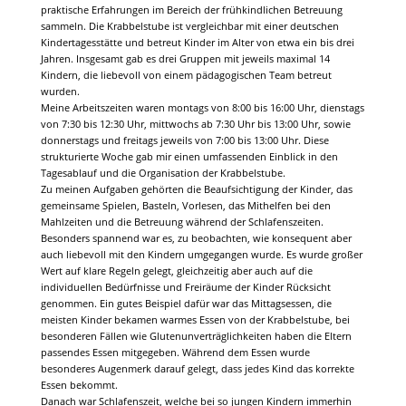
praktische Erfahrungen im Bereich der frühkindlichen Betreuung
sammeln. Die Krabbelstube ist vergleichbar mit einer deutschen
Kindertagesstätte und betreut Kinder im Alter von etwa ein bis drei
Jahren. Insgesamt gab es drei Gruppen mit jeweils maximal 14
Kindern, die liebevoll von einem pädagogischen Team betreut
wurden.
Meine Arbeitszeiten waren montags von 8:00 bis 16:00 Uhr, dienstags
von 7:30 bis 12:30 Uhr, mittwochs ab 7:30 Uhr bis 13:00 Uhr, sowie
donnerstags und freitags jeweils von 7:00 bis 13:00 Uhr. Diese
strukturierte Woche gab mir einen umfassenden Einblick in den
Tagesablauf und die Organisation der Krabbelstube.
Zu meinen Aufgaben gehörten die Beaufsichtigung der Kinder, das
gemeinsame Spielen, Basteln, Vorlesen, das Mithelfen bei den
Mahlzeiten und die Betreuung während der Schlafenszeiten.
Besonders spannend war es, zu beobachten, wie konsequent aber
auch liebevoll mit den Kindern umgegangen wurde. Es wurde großer
Wert auf klare Regeln gelegt, gleichzeitig aber auch auf die
individuellen Bedürfnisse und Freiräume der Kinder Rücksicht
genommen. Ein gutes Beispiel dafür war das Mittagsessen, die
meisten Kinder bekamen warmes Essen von der Krabbelstube, bei
besonderen Fällen wie Glutenunverträglichkeiten haben die Eltern
passendes Essen mitgegeben. Während dem Essen wurde
besonderes Augenmerk darauf gelegt, dass jedes Kind das korrekte
Essen bekommt.
Danach war Schlafenszeit, welche bei so jungen Kindern immerhin