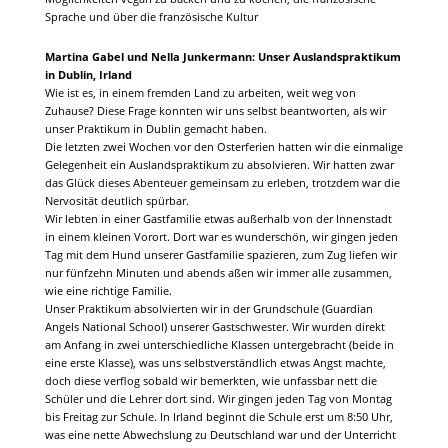
Sprache und über die französische Kultur
Martina Gabel und Nella Junkermann: Unser Auslandspraktikum
in Dublin, Irland
Wie ist es, in einem fremden Land zu arbeiten, weit weg von
Zuhause? Diese Frage konnten wir uns selbst beantworten, als wir
unser Praktikum in Dublin gemacht haben.
Die letzten zwei Wochen vor den Osterferien hatten wir die einmalige
Gelegenheit ein Auslandspraktikum zu absolvieren. Wir hatten zwar
das Glück dieses Abenteuer gemeinsam zu erleben, trotzdem war die
Nervosität deutlich spürbar.
Wir lebten in einer Gastfamilie etwas außerhalb von der Innenstadt
in einem kleinen Vorort. Dort war es wunderschön, wir gingen jeden
Tag mit dem Hund unserer Gastfamilie spazieren, zum Zug liefen wir
nur fünfzehn Minuten und abends aßen wir immer alle zusammen,
wie eine richtige Familie.
Unser Praktikum absolvierten wir in der Grundschule (Guardian
Angels National School) unserer Gastschwester. Wir wurden direkt
am Anfang in zwei unterschiedliche Klassen untergebracht (beide in
eine erste Klasse), was uns selbstverständlich etwas Angst machte,
doch diese verflog sobald wir bemerkten, wie unfassbar nett die
Schüler und die Lehrer dort sind. Wir gingen jeden Tag von Montag
bis Freitag zur Schule. In Irland beginnt die Schule erst um 8:50 Uhr,
was eine nette Abwechslung zu Deutschland war und der Unterricht