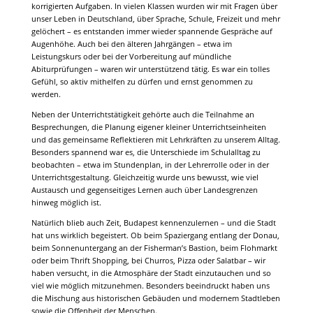
korrigierten Aufgaben. In vielen Klassen wurden wir mit Fragen über
unser Leben in Deutschland, über Sprache, Schule, Freizeit und mehr
gelöchert – es entstanden immer wieder spannende Gespräche auf
Augenhöhe. Auch bei den älteren Jahrgängen – etwa im
Leistungskurs oder bei der Vorbereitung auf mündliche
Abiturprüfungen – waren wir unterstützend tätig. Es war ein tolles
Gefühl, so aktiv mithelfen zu dürfen und ernst genommen zu
werden.
Neben der Unterrichtstätigkeit gehörte auch die Teilnahme an
Besprechungen, die Planung eigener kleiner Unterrichtseinheiten
und das gemeinsame Reflektieren mit Lehrkräften zu unserem Alltag.
Besonders spannend war es, die Unterschiede im Schulalltag zu
beobachten – etwa im Stundenplan, in der Lehrerrolle oder in der
Unterrichtsgestaltung. Gleichzeitig wurde uns bewusst, wie viel
Austausch und gegenseitiges Lernen auch über Landesgrenzen
hinweg möglich ist.
Natürlich blieb auch Zeit, Budapest kennenzulernen – und die Stadt
hat uns wirklich begeistert. Ob beim Spaziergang entlang der Donau,
beim Sonnenuntergang an der Fisherman’s Bastion, beim Flohmarkt
oder beim Thrift Shopping, bei Churros, Pizza oder Salatbar – wir
haben versucht, in die Atmosphäre der Stadt einzutauchen und so
viel wie möglich mitzunehmen. Besonders beeindruckt haben uns
die Mischung aus historischen Gebäuden und modernem Stadtleben
sowie die Offenheit der Menschen.