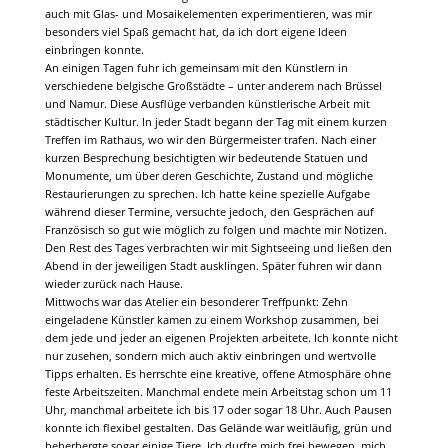
auch mit Glas- und Mosaikelementen experimentieren, was mir
besonders viel Spaß gemacht hat, da ich dort eigene Ideen
einbringen konnte.
An einigen Tagen fuhr ich gemeinsam mit den Künstlern in
verschiedene belgische Großstädte – unter anderem nach Brüssel
und Namur. Diese Ausflüge verbanden künstlerische Arbeit mit
städtischer Kultur. In jeder Stadt begann der Tag mit einem kurzen
Treffen im Rathaus, wo wir den Bürgermeister trafen. Nach einer
kurzen Besprechung besichtigten wir bedeutende Statuen und
Monumente, um über deren Geschichte, Zustand und mögliche
Restaurierungen zu sprechen. Ich hatte keine spezielle Aufgabe
während dieser Termine, versuchte jedoch, den Gesprächen auf
Französisch so gut wie möglich zu folgen und machte mir Notizen.
Den Rest des Tages verbrachten wir mit Sightseeing und ließen den
Abend in der jeweiligen Stadt ausklingen. Später fuhren wir dann
wieder zurück nach Hause.
Mittwochs war das Atelier ein besonderer Treffpunkt: Zehn
eingeladene Künstler kamen zu einem Workshop zusammen, bei
dem jede und jeder an eigenen Projekten arbeitete. Ich konnte nicht
nur zusehen, sondern mich auch aktiv einbringen und wertvolle
Tipps erhalten. Es herrschte eine kreative, offene Atmosphäre ohne
feste Arbeitszeiten. Manchmal endete mein Arbeitstag schon um 11
Uhr, manchmal arbeitete ich bis 17 oder sogar 18 Uhr. Auch Pausen
konnte ich flexibel gestalten. Das Gelände war weitläufig, grün und
beherbergte sogar einige Tiere. Ich durfte mich frei bewegen, mich