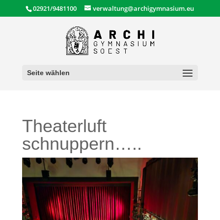
02921/9481100
verwaltung@archigymnasium.eu
Seite wählen
Theaterluft
schnuppern…..