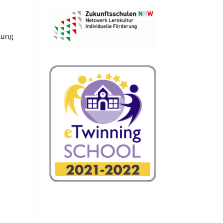
tung
n