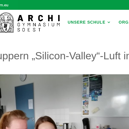
m.eu
UNSERE SCHULE
ORG
ppern „Silicon-Valley“-Luft i