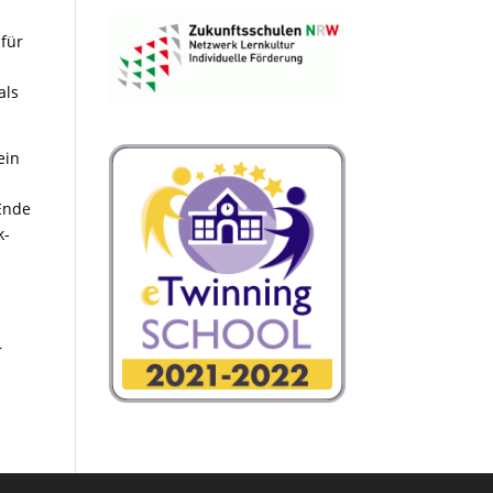
 für
als
ein
Ende
k-
r