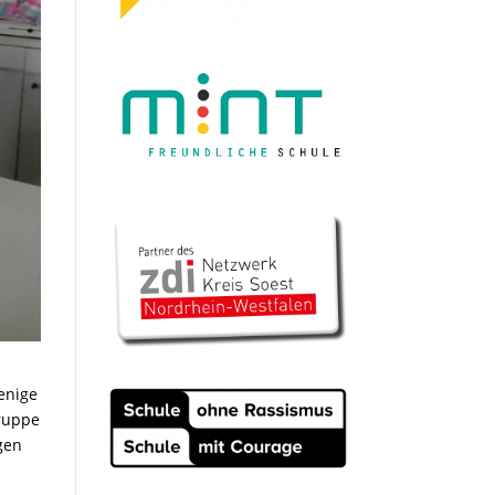
enige
Gruppe
gen