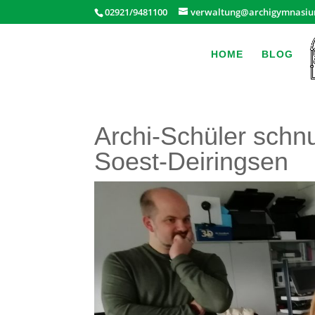
02921/9481100
verwaltung@archigymnasiu
HOME
BLOG
Archi-Schüler schnu
Soest-Deiringsen