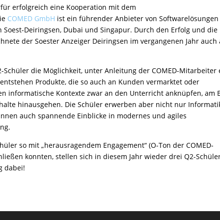
rfür erfolgreich eine Kooperation mit dem
ie
COMED GmbH
ist ein führender Anbieter von Softwarelösungen
 Soest-Deiringsen, Dubai und Singapur. Durch den Erfolg und die
nete der Soester Anzeiger Deiringsen im vergangenen Jahr auch 
chüler die Möglichkeit, unter Anleitung der COMED-Mitarbeiter 
 entstehen Produkte, die so auch an Kunden vermarktet oder
en informatische Kontexte zwar an den Unterricht anknüpfen, am 
halte hinausgehen. Die Schüler erwerben aber nicht nur Informati
nen auch spannende Einblicke in modernes und agiles
ng.
chüler so mit „herausragendem Engagement“ (O-Ton der COMED-
hließen konnten, stellen sich in diesem Jahr wieder drei Q2-Schüle
g dabei!