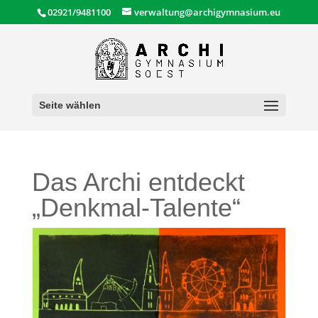
02921/9481100
verwaltung@archigymnasium.eu
Seite wählen
Das Archi entdeckt
„Denkmal-Talente“