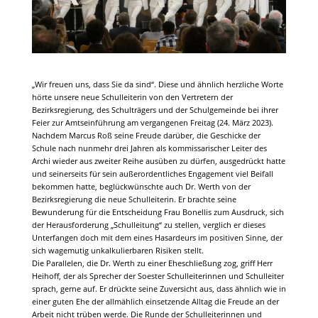
„Wir freuen uns, dass Sie da sind“. Diese und ähnlich herzliche Worte
hörte unsere neue Schulleiterin von den Vertretern der
Bezirksregierung, des Schulträgers und der Schulgemeinde bei ihrer
Feier zur Amtseinführung am vergangenen Freitag (24. März 2023).
Nachdem Marcus Roß seine Freude darüber, die Geschicke der
Schule nach nunmehr drei Jahren als kommissarischer Leiter des
Archi wieder aus zweiter Reihe ausüben zu dürfen, ausgedrückt hatte
und seinerseits für sein außerordentliches Engagement viel Beifall
bekommen hatte, beglückwünschte auch Dr. Werth von der
Bezirksregierung die neue Schulleiterin. Er brachte seine
Bewunderung für die Entscheidung Frau Bonellis zum Ausdruck, sich
der Herausforderung „Schulleitung“ zu stellen, verglich er dieses
Unterfangen doch mit dem eines Hasardeurs im positiven Sinne, der
sich wagemutig unkalkulierbaren Risiken stellt.
Die Parallelen, die Dr. Werth zu einer Eheschließung zog, griff Herr
Heihoff, der als Sprecher der Soester Schulleiterinnen und Schulleiter
sprach, gerne auf. Er drückte seine Zuversicht aus, dass ähnlich wie in
einer guten Ehe der allmählich einsetzende Alltag die Freude an der
Arbeit nicht trüben werde. Die Runde der Schulleiterinnen und