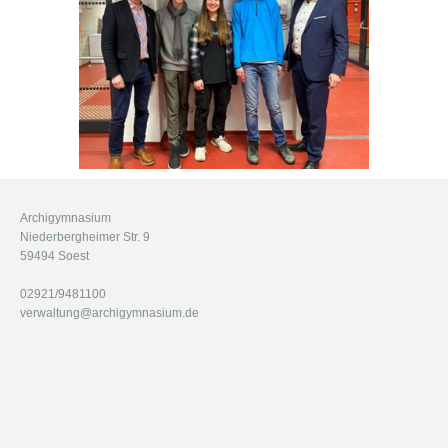
Archigymnasium
Niederbergheimer Str. 9
59494 Soest
02921/9481100
verwaltung@archigymnasium.de